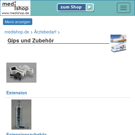
Navig
Menü anzeigen
medishop.de
>
Ärztebedarf
>
Gips und Zubehör
Extension
Extensionszubehör