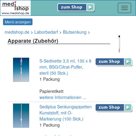
Navig
Menü anzeigen
medishop.de
>
Laborbedarf
>
Blutsenkung
>
Apparate (Zubehör)
S-Sedivette 3,5 ml, 130 x 8
mm, BSG/Citrat-Puffer,
steril (50 Stck.)
1 Packung
Papieretikett
weitere Informationen ...
Sediplus Senkungspipetten
Kunststoff, mit O-
Markierung (100 Stck.)
1 Packung