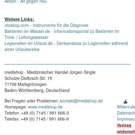
Aktion - Alt gegen neu
Weitere Links:
otoskop.com - Instrumente für die Diagnose
Bakterien-im-Wasser.de - Informationsportal zu Bakterien im
Trink- / Leitungswasser
Legionellen-im-Urlaub.de - Denkanstoss zu Legionellen während
einer Urlaubsreise
medishop - Medizinischer Handel Jürgen Single
Schulze-Delitzsch-Str. 15
71706 Markgröningen
Baden-Württemberg, Deutschland
Bei Fragen oder Problemen:
kontakt@medishop.de
Homepage:
www.medishop.de
Widerruf
Telefon: +49 (0) 7145 / 991 666-0
Datensch
Telefax: +49 (0) 7145 / 991 666-9
Impress
Vertrag
widerruf