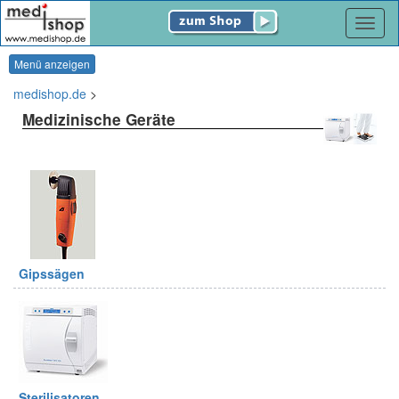
Navig
Menü anzeigen
medishop.de
>
Medizinische Geräte
Gipssägen
Sterilisatoren