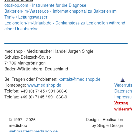
otoskop.com - Instrumente für die Diagnose
Bakterien-im-Wasser.de - Informationsportal zu Bakterien im
Trink- / Leitungswasser
Legionellen-im-Urlaub.de - Denkanstoss zu Legionellen während
einer Urlaubsreise
medishop - Medizinischer Handel Jürgen Single
Schulze-Delitzsch-Str. 15
71706 Markgröningen
Baden-Württemberg, Deutschland
Bei Fragen oder Problemen:
kontakt@medishop.de
Homepage:
www.medishop.de
Widerruf
Telefon: +49 (0) 7145 / 991 666-0
Datensch
Telefax: +49 (0) 7145 / 991 666-9
Impress
Vertrag
widerruf
© 1997 - 2026
Stand:
Design - Realisation
medishop
01.11.2025
by Single-Design
webmaster@medishop.de