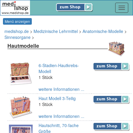
Navig
Menü anzeigen
medishop.de
>
Medizinische Lehrmittel
>
Anatomische-Modelle
>
Sinnesorgane
>
Hautmodelle
6-Stadien-Hautkrebs-
Modell
1 Stück
weitere Informationen ...
Haut Modell 3-Teilig
1 Stück
weitere Informationen ...
Hautschnitt, 70-fache
Größe