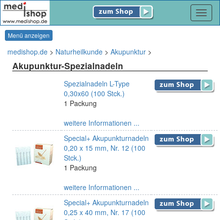
Navig
Menü anzeigen
medishop.de
>
Naturheilkunde
>
Akupunktur
>
Akupunktur-Spezialnadeln
Spezialnadeln L-Type
0,30x60 (100 Stck.)
1 Packung
weitere Informationen ...
Special+ Akupunkturnadeln
0,20 x 15 mm, Nr. 12 (100
Stck.)
1 Packung
weitere Informationen ...
Special+ Akupunkturnadeln
0,25 x 40 mm, Nr. 17 (100