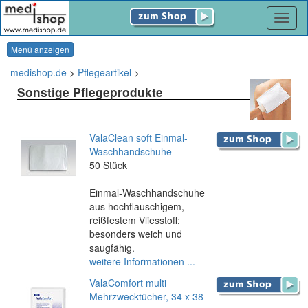
Navig
Menü anzeigen
medishop.de
>
Pflegeartikel
>
Sonstige Pflegeprodukte
ValaClean soft Einmal-
Waschhandschuhe
50 Stück
Einmal-Waschhandschuhe
aus hochflauschigem,
reißfestem Vliesstoff;
besonders weich und
saugfähig.
weitere Informationen ...
ValaComfort multi
Mehrzwecktücher, 34 x 38