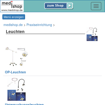
Navig
Menü anzeigen
medishop.de
>
Praxiseinrichtung
>
Leuchten
OP-Leuchten
Untersuchungsleuchten