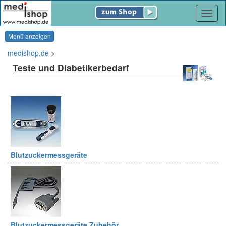
Navig
Menü anzeigen
medishop.de
>
Teste und Diabetikerbedarf
Blutzuckermessgeräte
Blutzuckermessgeräte Zubehör