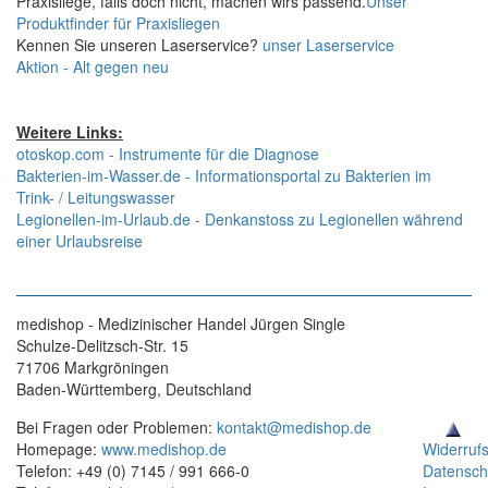
Praxisliege, falls doch nicht, machen wirs passend.
Unser
Produktfinder für Praxisliegen
Kennen Sie unseren Laserservice?
unser Laserservice
Aktion - Alt gegen neu
Weitere Links:
otoskop.com - Instrumente für die Diagnose
Bakterien-im-Wasser.de - Informationsportal zu Bakterien im
Trink- / Leitungswasser
Legionellen-im-Urlaub.de - Denkanstoss zu Legionellen während
einer Urlaubsreise
medishop - Medizinischer Handel Jürgen Single
Schulze-Delitzsch-Str. 15
71706 Markgröningen
Baden-Württemberg, Deutschland
Bei Fragen oder Problemen:
kontakt@medishop.de
Homepage:
www.medishop.de
Widerruf
Telefon: +49 (0) 7145 / 991 666-0
Datensch