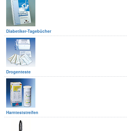
Diabetiker-Tagebücher
Drogenteste
Harnteststreifen