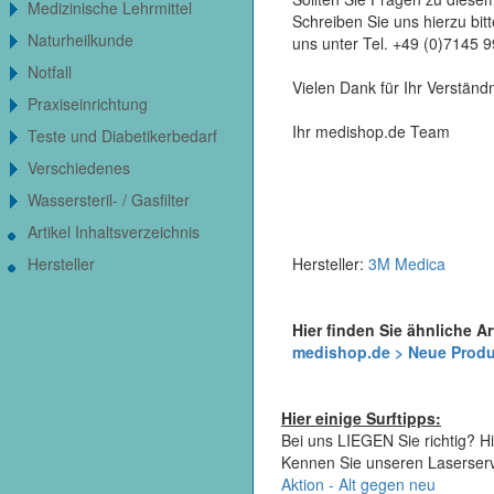
Medizinische Lehrmittel
Schreiben Sie uns hierzu bi
Naturheilkunde
uns unter Tel. +49 (0)7145 
Notfall
Vielen Dank für Ihr Verständn
Praxiseinrichtung
Ihr medishop.de Team
Teste und Diabetikerbedarf
Verschiedenes
Wassersteril- / Gasfilter
Artikel Inhaltsverzeichnis
Hersteller
Hersteller:
3M Medica
Hier finden Sie ähnliche Ar
medishop.de > Neue Prod
Hier einige Surftipps:
Bei uns LIEGEN Sie richtig? Hi
Kennen Sie unseren Laserser
Aktion - Alt gegen neu