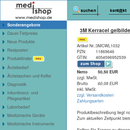
Sonderangebote
3M Kerracel gelbild
Dauer-Tiefpreise
Neue Produkte
Artikel Nr.:
3MCWL1032
Restposten
PZN:
11869646
GTIN:
4054596952539
Produktfinder
Ärztebedarf
Netto
50,50 EUR
Ärztetaschen und Koffer
zzgl. MwSt.
Brutto
60,09
EUR
Diagnostik
inkl. MwSt.
Inkontinenz- und
zzgl. Versandkosten
Pflegeartikel
Zahlungsarten
Laborbedarf
Produktbeschreibung liegt no
Medizinische Geräte
Zum aktuellen Zeitpunkt bie
Medizinische Instrumente
Sollten Sie Fragen zu diesem