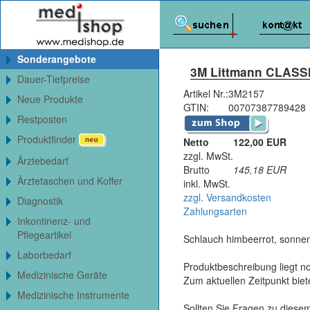
Sonderangebote
3M Littmann CLASSI
Dauer-Tiefpreise
Artikel Nr.:
3M2157
Neue Produkte
GTIN:
00707387789428
Restposten
Produktfinder
Netto
122,00 EUR
zzgl. MwSt.
Ärztebedarf
Brutto
145,18
EUR
Ärztetaschen und Koffer
inkl. MwSt.
zzgl. Versandkosten
Diagnostik
Zahlungsarten
Inkontinenz- und
Pflegeartikel
Schlauch himbeerrot, sonnen
Laborbedarf
Produktbeschreibung liegt no
Medizinische Geräte
Zum aktuellen Zeitpunkt bie
Medizinische Instrumente
Sollten Sie Fragen zu diesem