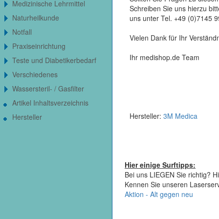
Medizinische Lehrmittel
Schreiben Sie uns hierzu bi
Naturheilkunde
uns unter Tel. +49 (0)7145 
Notfall
Vielen Dank für Ihr Verständn
Praxiseinrichtung
Ihr medishop.de Team
Teste und Diabetikerbedarf
Verschiedenes
Wassersteril- / Gasfilter
Artikel Inhaltsverzeichnis
Hersteller:
3M Medica
Hersteller
Hier einige Surftipps:
Bei uns LIEGEN Sie richtig? Hi
Kennen Sie unseren Laserser
Aktion - Alt gegen neu