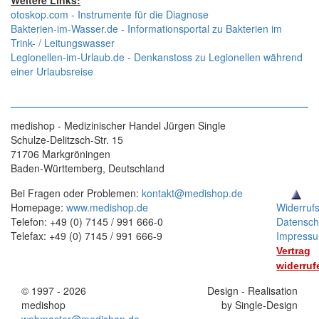
Weitere Links:
otoskop.com - Instrumente für die Diagnose
Bakterien-im-Wasser.de - Informationsportal zu Bakterien im
Trink- / Leitungswasser
Legionellen-im-Urlaub.de - Denkanstoss zu Legionellen während
einer Urlaubsreise
medishop - Medizinischer Handel Jürgen Single
Schulze-Delitzsch-Str. 15
71706 Markgröningen
Baden-Württemberg, Deutschland
Bei Fragen oder Problemen:
kontakt@medishop.de
Homepage:
www.medishop.de
Widerruf
Telefon: +49 (0) 7145 / 991 666-0
Datensch
Telefax: +49 (0) 7145 / 991 666-9
Impress
Vertrag
widerruf
© 1997 - 2026
Stand:
Design - Realisation
medishop
01.11.2025
by Single-Design