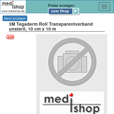
Preise anzeigen:
Navig
Menü anzeigen
3M Tegaderm Roll Transparentverband
unsteril, 10 cm x 10 m