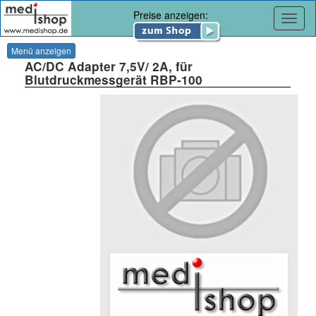
Preise anzeigen:
Navig
Menü anzeigen
AC/DC Adapter 7,5V/ 2A, für
Blutdruckmessgerät RBP-100