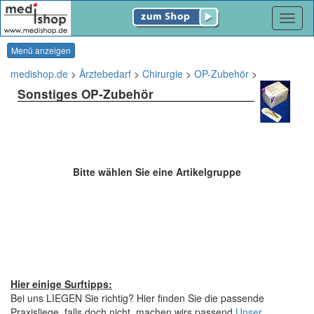
Navig
Menü anzeigen
medishop.de
>
Ärztebedarf
>
Chirurgie
>
OP-Zubehör
>
Sonstiges OP-Zubehör
Bitte wählen Sie eine Artikelgruppe
Hier einige Surftipps:
Bei uns LIEGEN Sie richtig? Hier finden Sie die passende
Praxisliege, falls doch nicht, machen wirs passend.
Unser