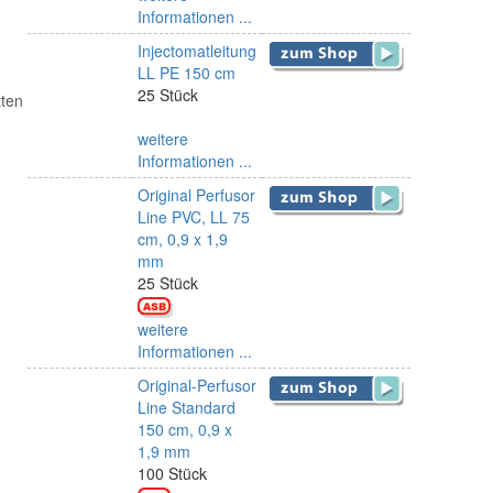
Informationen ...
Injectomatleitung
LL PE 150 cm
25 Stück
tten
weitere
Informationen ...
Original Perfusor
Line PVC, LL 75
cm, 0,9 x 1,9
mm
25 Stück
weitere
Informationen ...
Original-Perfusor
Line Standard
150 cm, 0,9 x
1,9 mm
100 Stück