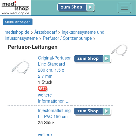
Navig
Menü anzeigen
medishop.de
>
Ärztebedarf
>
Injektionssysteme und
Infusionssysteme
>
Perfusor / Spritzenpumpe
>
Perfusor-Leitungen
Original-Perfusor
Line Standard
200 cm, 1,5 x
2,7 mm
1 Stück
weitere
Informationen ...
Injectomatleitung
LL PVC 150 cm
25 Stück
weitere