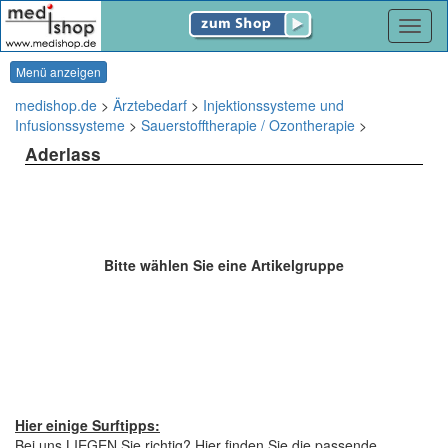
Navig
Menü anzeigen
medishop.de
>
Ärztebedarf
>
Injektionssysteme und
Infusionssysteme
>
Sauerstofftherapie / Ozontherapie
>
Aderlass
Bitte wählen Sie eine Artikelgruppe
Hier einige Surftipps:
Bei uns LIEGEN Sie richtig? Hier finden Sie die passende