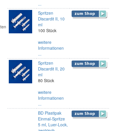
...
Spritzen
Discardit II, 10
ml
tten
100 Stück
weitere
Informationen
...
Spritzen
Discardit II, 20
ml
80 Stück
weitere
Informationen
...
BD Plastipak
Einmal-Spritze
5 ml, Luer-Lock,
zentrisch