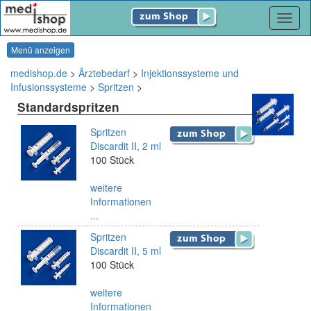
Navig
Menü anzeigen
medishop.de
>
Ärztebedarf
>
Injektionssysteme und
Infusionssysteme
>
Spritzen
>
Standardspritzen
Spritzen
Discardit II, 2 ml
100 Stück
weitere
Informationen
...
Spritzen
Discardit II, 5 ml
100 Stück
weitere
Informationen