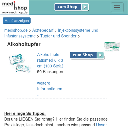
Navig
Menü anzeigen
medishop.de
>
Ärztebedarf
>
Injektionssysteme und
Infusionssysteme
>
Tupfer und Spender
>
Alkoholtupfer
Alkoholtupfer
ratiomed 6 x 3
cm (100 Stck.)
50 Packungen
weitere
Informationen
...
Hier einige Surftipps:
Bei uns LIEGEN Sie richtig? Hier finden Sie die passende
Praxisliege, falls doch nicht, machen wirs passend.
Unser