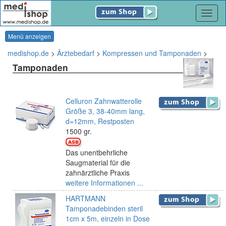
Navig
Menü anzeigen
medishop.de
>
Ärztebedarf
>
Kompressen und Tamponaden
>
Tamponaden
Celluron Zahnwatterolle
Größe 3, 38-40mm lang,
d=12mm, Restposten
1500 gr.
Das unentbehrliche
Saugmaterial für die
zahnärztliche Praxis
weitere Informationen ...
HARTMANN
Tamponadebinden steril
1cm x 5m, einzeln in Dose