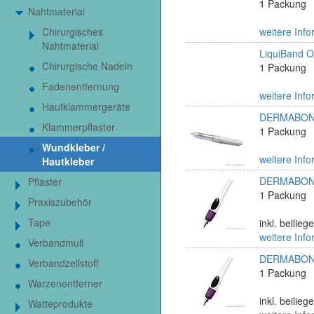
1 Packung
Nahtmaterial
Chirurgisches
weitere Info
Nahtmaterial
LiquiBand O
Chirurgische Nadeln
1 Packung
Fadenentfernung
weitere Info
Hautklammergeräte
DERMABOND 
Klammerpflaster
1 Packung
Wundkleber /
weitere Info
Hautkleber
DERMABOND 
Pflaster
1 Packung
Praxiszubehör
Tape
inkl. beilie
weitere Info
Verbandmull
DERMABOND 
Verbandzellstoff
1 Packung
Warzenentferner
inkl. beilie
Watteprodukte