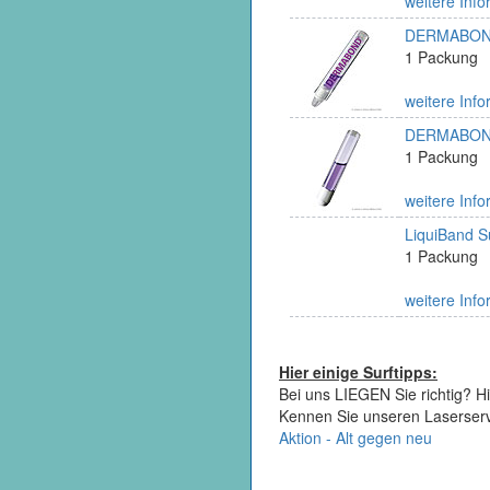
weitere Info
DERMABOND 
1 Packung
weitere Info
DERMABOND 
1 Packung
weitere Info
LiquiBand Su
1 Packung
weitere Info
Hier einige Surftipps:
Bei uns LIEGEN Sie richtig? Hi
Kennen Sie unseren Laserser
Aktion - Alt gegen neu