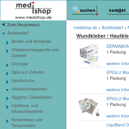
Zum Hauptmenü
medishop.de
>
Ärztebedarf
>
Ärztebedarf
Wundkleber / Hautkle
Binden und Verbände
DERMABOND 
Chipkartenlesegeräte und
1 Packung
Zubehör
weitere Info
Chirurgie
Gips und Zubehör
EPIGLU Wund
1 Packung
Handschuhe
Handschuhspender
weitere Info
Hygiene / Desinfektion
EPIGLU Wund
1 Packung
Injektions- und
Infusionssysteme
weitere Info
Kompressen und
LiquiBand O
Tamponaden