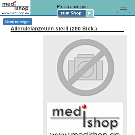
Preise anzeigen:
Navig
Menü anzeigen
Allergielanzetten steril (200 Stck.)