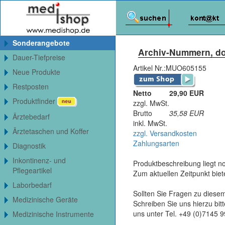
Sonderangebote
Archiv-Nummern, dop
Dauer-Tiefpreise
Artikel Nr.:
MUO605155
Neue Produkte
Restposten
Netto
29,90 EUR
Produktfinder
zzgl. MwSt.
Brutto
35,58
EUR
Ärztebedarf
inkl. MwSt.
Ärztetaschen und Koffer
zzgl. Versandkosten
Zahlungsarten
Diagnostik
Inkontinenz- und
Produktbeschreibung liegt no
Pflegeartikel
Zum aktuellen Zeitpunkt bie
Laborbedarf
Sollten Sie Fragen zu diesem
Medizinische Geräte
Schreiben Sie uns hierzu bi
uns unter Tel. +49 (0)7145 
Medizinische Instrumente