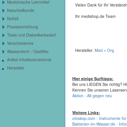
Medizinische Lehrmittel
Vielen Dank für Ihr Verständn
Naturheilkunde
Ihr medishop.de Team
Notfall
Praxiseinrichtung
Teste und Diabetikerbedarf
Verschiedenes
Hersteller:
Med + Org
Wassersteril- / Gasfilter
Artikel Inhaltsverzeichnis
Hersteller
Hier einige Surftipps:
Bei uns LIEGEN Sie richtig? Hi
Kennen Sie unseren Laserser
Aktion - Alt gegen neu
Weitere Links:
otoskop.com - Instrumente für
Bakterien-im-Wasser.de - Infor