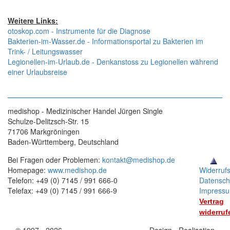
Weitere Links:
otoskop.com - Instrumente für die Diagnose
Bakterien-im-Wasser.de - Informationsportal zu Bakterien im
Trink- / Leitungswasser
Legionellen-im-Urlaub.de - Denkanstoss zu Legionellen während
einer Urlaubsreise
medishop - Medizinischer Handel Jürgen Single
Schulze-Delitzsch-Str. 15
71706 Markgröningen
Baden-Württemberg, Deutschland
Bei Fragen oder Problemen:
kontakt@medishop.de
Homepage:
www.medishop.de
Widerruf
Telefon: +49 (0) 7145 / 991 666-0
Datensch
Telefax: +49 (0) 7145 / 991 666-9
Impress
Vertrag
widerruf