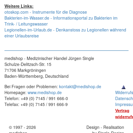
Weitere Links:
otoskop.com - Instrumente für die Diagnose
Bakterien-im-Wasser.de - Informationsportal zu Bakterien im
Trink- / Leitungswasser
Legionellen-im-Urlaub.de - Denkanstoss zu Legionellen während
einer Urlaubsreise
medishop - Medizinischer Handel Jürgen Single
Schulze-Delitzsch-Str. 15
71706 Markgröningen
Baden-Württemberg, Deutschland
Bei Fragen oder Problemen:
kontakt@medishop.de
Homepage:
www.medishop.de
Widerruf
Telefon: +49 (0) 7145 / 991 666-0
Datensch
Telefax: +49 (0) 7145 / 991 666-9
Impress
Vertrag
widerruf
© 1997 - 2026
Stand:
Design - Realisation