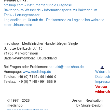
Weitere Links:
otoskop.com - Instrumente für die Diagnose
Bakterien-im-Wasser.de - Informationsportal zu Bakterien im
Trink- / Leitungswasser
Legionellen-im-Urlaub.de - Denkanstoss zu Legionellen während
einer Urlaubsreise
medishop - Medizinischer Handel Jürgen Single
Schulze-Delitzsch-Str. 15
71706 Markgröningen
Baden-Württemberg, Deutschland
Bei Fragen oder Problemen:
kontakt@medishop.de
Homepage:
www.medishop.de
Widerruf
Telefon: +49 (0) 7145 / 991 666-0
Datensch
Telefax: +49 (0) 7145 / 991 666-9
Impress
Vertrag
widerruf
© 1997 - 2026
Stand:
Design - Realisation
medishop
01.11.2025
by Single-Design