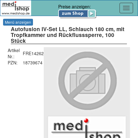
Preise anzeigen:
Navig
Menü anzeigen
Autofusion IV-Set LL, Schlauch 180 cm, mit
Tropfkammer und Rückflusssperre, 100
Stück
Artikel
FRE14262
Nr.:
PZN:
18739674