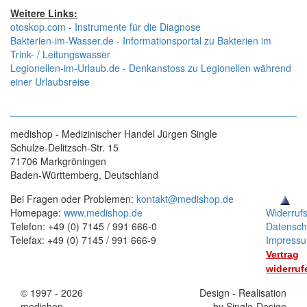
Weitere Links:
otoskop.com - Instrumente für die Diagnose
Bakterien-im-Wasser.de - Informationsportal zu Bakterien im
Trink- / Leitungswasser
Legionellen-im-Urlaub.de - Denkanstoss zu Legionellen während
einer Urlaubsreise
medishop - Medizinischer Handel Jürgen Single
Schulze-Delitzsch-Str. 15
71706 Markgröningen
Baden-Württemberg, Deutschland
Bei Fragen oder Problemen:
kontakt@medishop.de
Homepage:
www.medishop.de
Widerruf
Telefon: +49 (0) 7145 / 991 666-0
Datensch
Telefax: +49 (0) 7145 / 991 666-9
Impress
Vertrag
widerruf
© 1997 - 2026
Stand:
Design - Realisation
medishop
01.11.2025
by Single-Design