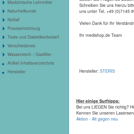
Medizinische Lehrmittel
Schreiben Sie uns hierzu bi
Naturheilkunde
uns unter Tel. +49 (0)7145 
Notfall
Vielen Dank für Ihr Verständn
Praxiseinrichtung
Ihr medishop.de Team
Teste und Diabetikerbedarf
Verschiedenes
Wassersteril- / Gasfilter
Artikel Inhaltsverzeichnis
Hersteller:
STERIS
Hersteller
Hier einige Surftipps:
Bei uns LIEGEN Sie richtig? Hi
Kennen Sie unseren Laserser
Aktion - Alt gegen neu