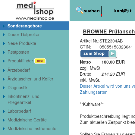
Sonderangebote
BROWNE Prüfanschmu
Dauer-Tiefpreise
Artikel Nr.:
STE2304AB
Neue Produkte
GTIN:
05055156323041
Restposten
Produktfinder
Netto
180,00 EUR
zzgl. MwSt.
Ärztebedarf
Brutto
214,20
EUR
Ärztetaschen und Koffer
inkl. MwSt.
Dieser Artikel wird von uns v
Diagnostik
Zahlungsarten
Inkontinenz- und
Pflegeartikel
**Kühlware**
Laborbedarf
Produktbeschreibung liegt no
Medizinische Geräte
Zum aktuellen Zeitpunkt bie
Medizinische Instrumente
Sollten Sie Fragen zu diesem