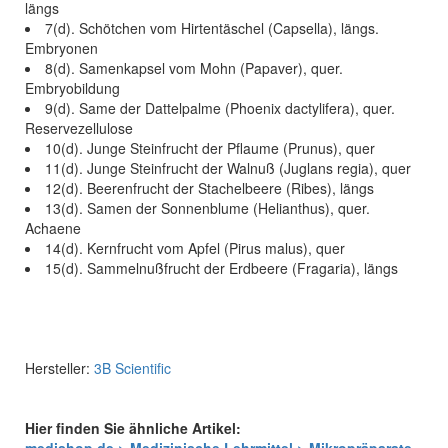
längs
7(d). Schötchen vom Hirtentäschel (Capsella), längs.
Embryonen
8(d). Samenkapsel vom Mohn (Papaver), quer.
Embryobildung
9(d). Same der Dattelpalme (Phoenix dactylifera), quer.
Reservezellulose
10(d). Junge Steinfrucht der Pflaume (Prunus), quer
11(d). Junge Steinfrucht der Walnuß (Juglans regia), quer
12(d). Beerenfrucht der Stachelbeere (Ribes), längs
13(d). Samen der Sonnenblume (Helianthus), quer.
Achaene
14(d). Kernfrucht vom Apfel (Pirus malus), quer
15(d). Sammelnußfrucht der Erdbeere (Fragaria), längs
Hersteller:
3B Scientific
Hier finden Sie ähnliche Artikel: