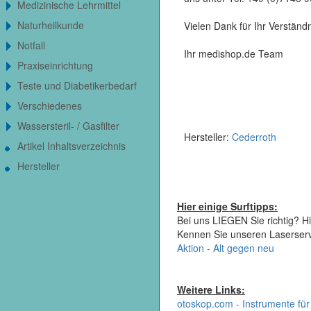
Medizinische Lehrmittel
Naturheilkunde
Vielen Dank für Ihr Verständn
Notfall
Ihr medishop.de Team
Praxiseinrichtung
Teste und Diabetikerbedarf
Verschiedenes
Wassersteril- / Gasfilter
Hersteller:
Cederroth
Artikel Inhaltsverzeichnis
Hersteller
Hier einige Surftipps:
Bei uns LIEGEN Sie richtig? Hi
Kennen Sie unseren Laserser
Aktion - Alt gegen neu
Weitere Links:
otoskop.com - Instrumente für