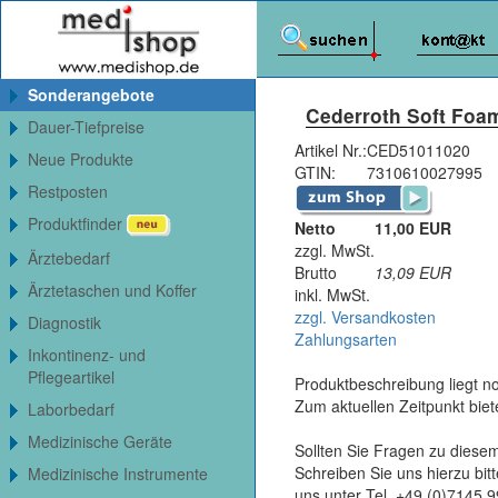
Sonderangebote
Cederroth Soft Foam
Dauer-Tiefpreise
Artikel Nr.:
CED51011020
Neue Produkte
GTIN:
7310610027995
Restposten
Produktfinder
Netto
11,00 EUR
zzgl. MwSt.
Ärztebedarf
Brutto
13,09
EUR
Ärztetaschen und Koffer
inkl. MwSt.
zzgl. Versandkosten
Diagnostik
Zahlungsarten
Inkontinenz- und
Pflegeartikel
Produktbeschreibung liegt no
Zum aktuellen Zeitpunkt bie
Laborbedarf
Medizinische Geräte
Sollten Sie Fragen zu diesem
Schreiben Sie uns hierzu bi
Medizinische Instrumente
uns unter Tel. +49 (0)7145 