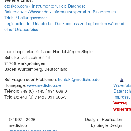
Weitere Links:
otoskop.com - Instrumente für die Diagnose
Bakterien-im-Wasser.de - Informationsportal zu Bakterien im
Trink- / Leitungswasser
Legionellen-im-Urlaub.de - Denkanstoss zu Legionellen während
einer Urlaubsreise
medishop - Medizinischer Handel Jürgen Single
Schulze-Delitzsch-Str. 15
71706 Markgröningen
Baden-Württemberg, Deutschland
Bei Fragen oder Problemen:
kontakt@medishop.de
Homepage:
www.medishop.de
Widerruf
Telefon: +49 (0) 7145 / 991 666-0
Datensch
Telefax: +49 (0) 7145 / 991 666-9
Impress
Vertrag
widerruf
© 1997 - 2026
Stand:
Design - Realisation
medishop
01.11.2025
by Single-Design