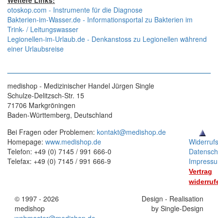
Weitere Links:
otoskop.com - Instrumente für die Diagnose
Bakterien-im-Wasser.de - Informationsportal zu Bakterien im
Trink- / Leitungswasser
Legionellen-im-Urlaub.de - Denkanstoss zu Legionellen während
einer Urlaubsreise
medishop - Medizinischer Handel Jürgen Single
Schulze-Delitzsch-Str. 15
71706 Markgröningen
Baden-Württemberg, Deutschland
Bei Fragen oder Problemen:
kontakt@medishop.de
Homepage:
www.medishop.de
Widerruf
Telefon: +49 (0) 7145 / 991 666-0
Datensch
Telefax: +49 (0) 7145 / 991 666-9
Impress
Vertrag
widerruf
© 1997 - 2026
Stand:
Design - Realisation
medishop
01.11.2025
by Single-Design