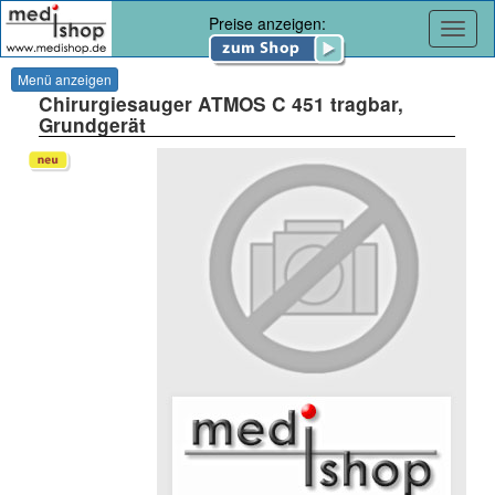
Preise anzeigen:
Navig
Menü anzeigen
Chirurgiesauger ATMOS C 451 tragbar,
Grundgerät