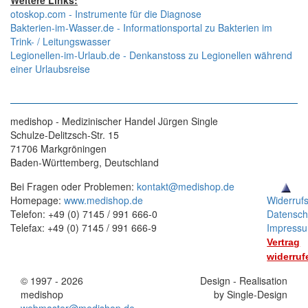
Weitere Links:
otoskop.com - Instrumente für die Diagnose
Bakterien-im-Wasser.de - Informationsportal zu Bakterien im
Trink- / Leitungswasser
Legionellen-im-Urlaub.de - Denkanstoss zu Legionellen während
einer Urlaubsreise
medishop - Medizinischer Handel Jürgen Single
Schulze-Delitzsch-Str. 15
71706 Markgröningen
Baden-Württemberg, Deutschland
Bei Fragen oder Problemen:
kontakt@medishop.de
Homepage:
www.medishop.de
Widerruf
Telefon: +49 (0) 7145 / 991 666-0
Datensch
Telefax: +49 (0) 7145 / 991 666-9
Impress
Vertrag
widerruf
© 1997 - 2026
Stand:
Design - Realisation
medishop
01.11.2025
by Single-Design