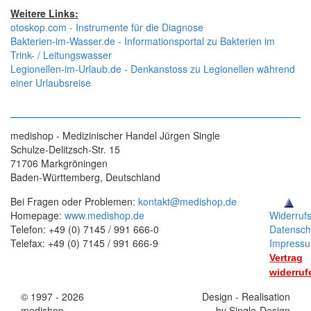
Weitere Links:
otoskop.com - Instrumente für die Diagnose
Bakterien-im-Wasser.de - Informationsportal zu Bakterien im
Trink- / Leitungswasser
Legionellen-im-Urlaub.de - Denkanstoss zu Legionellen während
einer Urlaubsreise
medishop - Medizinischer Handel Jürgen Single
Schulze-Delitzsch-Str. 15
71706 Markgröningen
Baden-Württemberg, Deutschland
Bei Fragen oder Problemen:
kontakt@medishop.de
Homepage:
www.medishop.de
Widerruf
Telefon: +49 (0) 7145 / 991 666-0
Datensch
Telefax: +49 (0) 7145 / 991 666-9
Impress
Vertrag
widerruf
© 1997 - 2026
Stand:
Design - Realisation
medishop
01.11.2025
by Single-Design