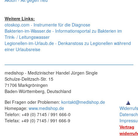
Aktion - Alt gegen neu
Weitere Links:
otoskop.com - Instrumente für die Diagnose
Bakterien-im-Wasser.de - Informationsportal zu Bakterien im
Trink- / Leitungswasser
Legionellen-im-Urlaub.de - Denkanstoss zu Legionellen während
einer Urlaubsreise
medishop - Medizinischer Handel Jürgen Single
Schulze-Delitzsch-Str. 15
71706 Markgröningen
Baden-Württemberg, Deutschland
Bei Fragen oder Problemen:
kontakt@medishop.de
Homepage:
www.medishop.de
Widerruf
Telefon: +49 (0) 7145 / 991 666-0
Datensch
Telefax: +49 (0) 7145 / 991 666-9
Impress
Vertrag
widerruf