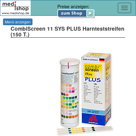
Preise anzeigen:
Navig
Menü anzeigen
CombiScreen 11 SYS PLUS Harnteststreifen
(150 T.)