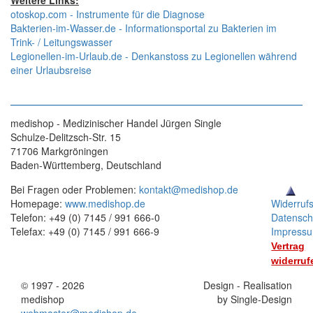
Weitere Links:
otoskop.com - Instrumente für die Diagnose
Bakterien-im-Wasser.de - Informationsportal zu Bakterien im
Trink- / Leitungswasser
Legionellen-im-Urlaub.de - Denkanstoss zu Legionellen während
einer Urlaubsreise
medishop - Medizinischer Handel Jürgen Single
Schulze-Delitzsch-Str. 15
71706 Markgröningen
Baden-Württemberg, Deutschland
Bei Fragen oder Problemen:
kontakt@medishop.de
Homepage:
www.medishop.de
Widerruf
Telefon: +49 (0) 7145 / 991 666-0
Datensch
Telefax: +49 (0) 7145 / 991 666-9
Impress
Vertrag
widerruf
© 1997 - 2026
Stand:
Design - Realisation
medishop
01.11.2025
by Single-Design