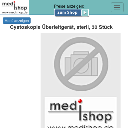
Preise anzeigen:
Navig
Menü anzeigen
Cystoskopie Überleitgerät, steril, 30 Stück