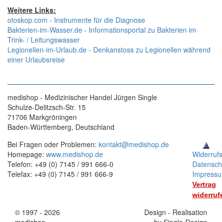
Weitere Links:
otoskop.com - Instrumente für die Diagnose
Bakterien-im-Wasser.de - Informationsportal zu Bakterien im
Trink- / Leitungswasser
Legionellen-im-Urlaub.de - Denkanstoss zu Legionellen während
einer Urlaubsreise
medishop - Medizinischer Handel Jürgen Single
Schulze-Delitzsch-Str. 15
71706 Markgröningen
Baden-Württemberg, Deutschland
Bei Fragen oder Problemen:
kontakt@medishop.de
Homepage:
www.medishop.de
Widerruf
Telefon: +49 (0) 7145 / 991 666-0
Datensch
Telefax: +49 (0) 7145 / 991 666-9
Impress
Vertrag
widerruf
© 1997 - 2026
Stand:
Design - Realisation