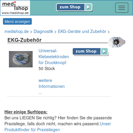
Navig
Menü anzeigen
medishop.de
>
Diagnostik
>
EKG-Geräte und Zubehör
>
EKG-Zubehör
Universal-
Klebeelektroden
für Druckknopf
50 Stück
weitere
Informationen
...
Hier einige Surftipps:
Bei uns LIEGEN Sie richtig? Hier finden Sie die passende
Praxisliege, falls doch nicht, machen wirs passend.
Unser
Produktfinder für Praxisliegen