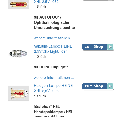
XHL 2,5V, .032
1 Stück
für
AUTOFOC* /
Ophthalmologische
Untersuchungsleuchte
weitere Informationen ...
Vakuum-Lampe HEINE
2,5V/Clip-Light, .094
1 Stück
für
HEINE Cliplight*
weitere Informationen ...
Halogen-Lampe HEINE
XHL 2,5V, .098
1 Stück
für
alpha+* HSL
Handspaltlampe / HSL
100* und HSL 150