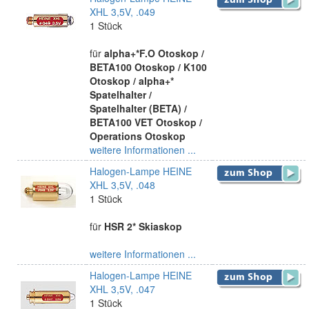
XHL 3,5V, .049
1 Stück
für
alpha+*F.O Otoskop /
BETA100 Otoskop / K100
Otoskop / alpha+*
Spatelhalter /
Spatelhalter (BETA) /
BETA100 VET Otoskop /
Operations Otoskop
weitere Informationen ...
Halogen-Lampe HEINE
XHL 3,5V, .048
1 Stück
für
HSR 2* Skiaskop
weitere Informationen ...
Halogen-Lampe HEINE
XHL 3,5V, .047
1 Stück