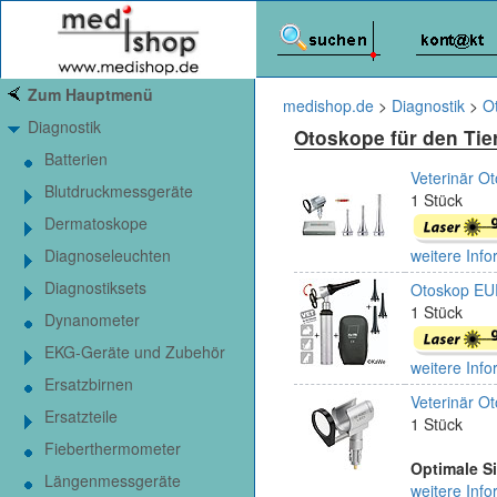
Zum Hauptmenü
medishop.de
>
Diagnostik
>
O
Diagnostik
Otoskope für den Tie
Batterien
Veterinär Ot
Blutdruckmessgeräte
1 Stück
Dermatoskope
Diagnoseleuchten
weitere Info
Diagnostiksets
Otoskop EUR
1 Stück
Dynanometer
EKG-Geräte und Zubehör
weitere Info
Ersatzbirnen
Veterinär O
Ersatzteile
1 Stück
Fieberthermometer
Optimale Si
Längenmessgeräte
weitere Info