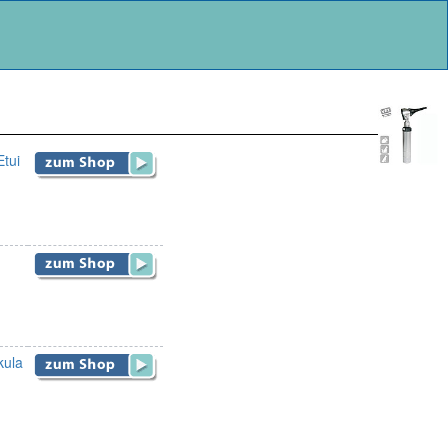
Etui
kula