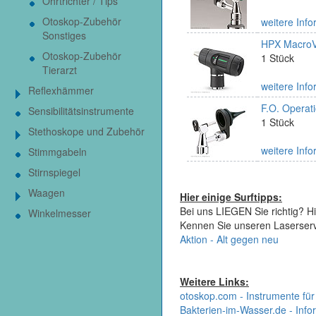
Ohrtrichter / Tips
Otoskop-Zubehör
weitere Info
Sonstiges
HPX MacroVi
Otoskop-Zubehör
1 Stück
Tierarzt
weitere Info
Reflexhämmer
F.O. Operat
Sensibilitätsinstrumente
1 Stück
Stethoskope und Zubehör
weitere Info
Stimmgabeln
Stirnspiegel
Waagen
Hier einige Surftipps:
Bei uns LIEGEN Sie richtig? Hi
Winkelmesser
Kennen Sie unseren Laserser
Aktion - Alt gegen neu
Weitere Links:
otoskop.com - Instrumente für
Bakterien-im-Wasser.de - Infor