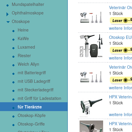
Mundspatelhalter
Veterinär O
Ophthalmoskope
1 Stück
Otoskope
weitere Info
Heine
Otoskop EUR
KaWe
1 Stück
Luxamed
Riester
weitere Info
Welch Allyn
Veterinär Ot
mit Batteriegriff
1 Stück
mit USB Ladegriff
weitere Info
mit Steckerladegriff
HPX Veterin
mit Griff für Ladestation
1 Stück
für Tierärzte
weitere Info
Otoskop-Köpfe
HPX Veterin
Otoskop-Griffe
1 Stück