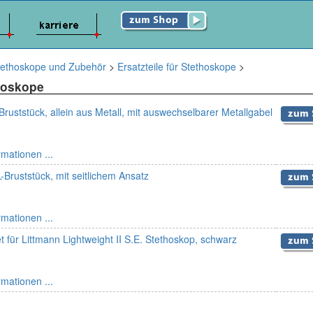
tethoskope und Zubehör
>
Ersatzteile für Stethoskope
>
hoskope
uststück, allein aus Metall, mit auswechselbarer Metallgabel
rmationen ...
ruststück, mit seitlichem Ansatz
rmationen ...
et für Littmann Lightweight II S.E. Stethoskop, schwarz
rmationen ...