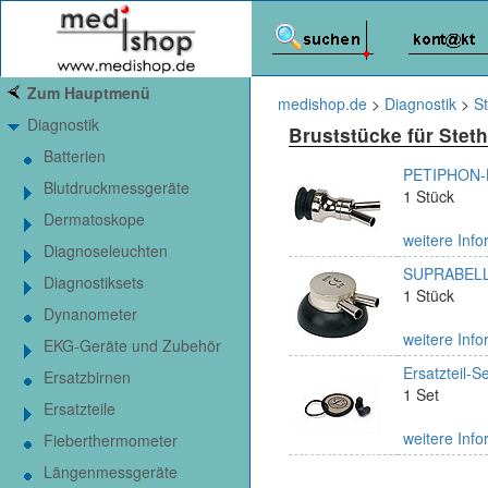
Zum Hauptmenü
medishop.de
>
Diagnostik
>
S
Diagnostik
Bruststücke für Stet
Batterien
PETIPHON-Br
Blutdruckmessgeräte
1 Stück
Dermatoskope
weitere Info
Diagnoseleuchten
SUPRABELL-B
Diagnostiksets
1 Stück
Dynanometer
weitere Info
EKG-Geräte und Zubehör
Ersatzteil-S
Ersatzbirnen
1 Set
Ersatzteile
weitere Info
Fieberthermometer
Längenmessgeräte