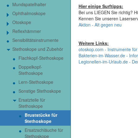
Mundspatelhalter
Hier einige Surftipps:
Bei uns LIEGEN Sie richtig? Hi
Ophthalmoskope
Kennen Sie unseren Laserser
Otoskope
Aktion - Alt gegen neu
Reflexhämmer
Sensibilitätsinstrumente
Weitere Links:
Stethoskope und Zubehör
otoskop.com - Instrumente für
Bakterien-im-Wasser.de - Infor
Flachkopf-Stethoskope
Legionellen-im-Urlaub.de - De
Doppelkopf-
Stethoskope
Lern-Stethoskope
Sonstige Stethoskope
Ersatzteile für
Stethoskope
Bruststücke für
Stethoskope
Ersatzschläuche für
Stethoskope