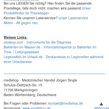
Bei uns LIEGEN Sie richtig? Hier finden Sie die passende
Praxisliege, falls doch nicht, machen wirs passend.
Unser
Produktfinder für Praxisliegen
Kennen Sie unseren Laserservice?
unser Laserservice
Aktion - Alt gegen neu
Weitere Links:
otoskop.com - Instrumente für die Diagnose
Bakterien-im-Wasser.de - Informationsportal zu Bakterien im
Trink- / Leitungswasser
Legionellen-im-Urlaub.de - Denkanstoss zu Legionellen während
einer Urlaubsreise
medishop - Medizinischer Handel Jürgen Single
Schulze-Delitzsch-Str. 15
71706 Markgröningen
Baden-Württemberg, Deutschland
Bei Fragen oder Problemen:
kontakt@medishop.de
Homepage:
www.medishop.de
Widerruf