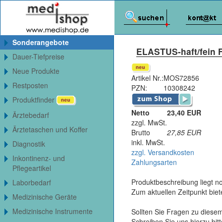
Sonderangebote
ELASTUS-haft/fein Fi
Dauer-Tiefpreise
Neue Produkte
Artikel Nr.:
MOS72856
Restposten
PZN:
10308242
Produktfinder
Netto
23,40 EUR
Ärztebedarf
zzgl. MwSt.
Ärztetaschen und Koffer
Brutto
27,85
EUR
inkl. MwSt.
Diagnostik
zzgl. Versandkosten
Inkontinenz- und
Zahlungsarten
Pflegeartikel
Produktbeschreibung liegt no
Laborbedarf
Zum aktuellen Zeitpunkt bie
Medizinische Geräte
Medizinische Instrumente
Sollten Sie Fragen zu diesem
Schreiben Sie uns hierzu bi