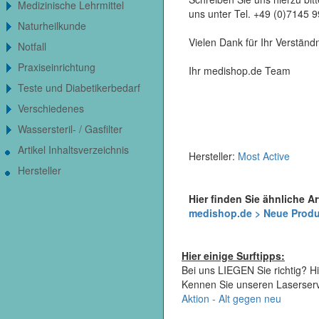
Medizinische Lehrmittel
uns unter Tel. +49 (0)7145 
Naturheilkunde
Vielen Dank für Ihr Verständn
Notfall
Praxiseinrichtung
Ihr medishop.de Team
Teste und Diabetikerbedarf
Verschiedenes
Wassersteril- / Gasfilter
Artikel Inhaltsverzeichnis
Hersteller:
Most Active
Hersteller
Hier finden Sie ähnliche Ar
medishop.de > Neue Prod
Hier einige Surftipps:
Bei uns LIEGEN Sie richtig? Hi
Kennen Sie unseren Laserser
Aktion - Alt gegen neu