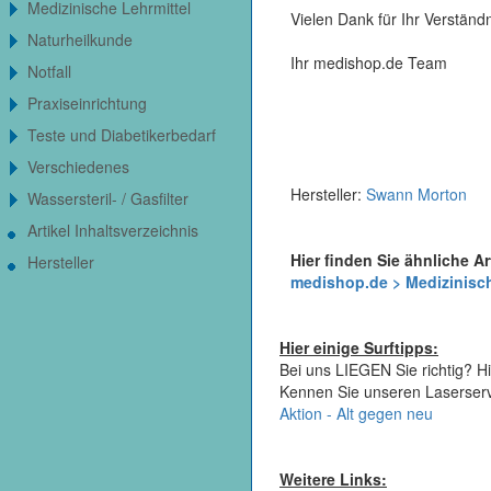
Medizinische Lehrmittel
Vielen Dank für Ihr Verständn
Naturheilkunde
Ihr medishop.de Team
Notfall
Praxiseinrichtung
Teste und Diabetikerbedarf
Verschiedenes
Hersteller:
Swann Morton
Wassersteril- / Gasfilter
Artikel Inhaltsverzeichnis
Hier finden Sie ähnliche Ar
Hersteller
medishop.de > Medizinisch
Hier einige Surftipps:
Bei uns LIEGEN Sie richtig? Hi
Kennen Sie unseren Laserser
Aktion - Alt gegen neu
Weitere Links: