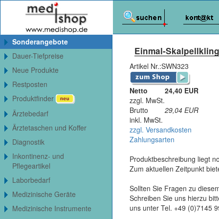
Sonderangebote
Einmal-Skalpellkling
Dauer-Tiefpreise
Artikel Nr.:
SWN323
Neue Produkte
Restposten
Netto
24,40 EUR
Produktfinder
zzgl. MwSt.
Brutto
29,04
EUR
Ärztebedarf
inkl. MwSt.
Ärztetaschen und Koffer
zzgl. Versandkosten
Zahlungsarten
Diagnostik
Inkontinenz- und
Produktbeschreibung liegt no
Pflegeartikel
Zum aktuellen Zeitpunkt bie
Laborbedarf
Sollten Sie Fragen zu diesem
Medizinische Geräte
Schreiben Sie uns hierzu bi
uns unter Tel. +49 (0)7145 
Medizinische Instrumente