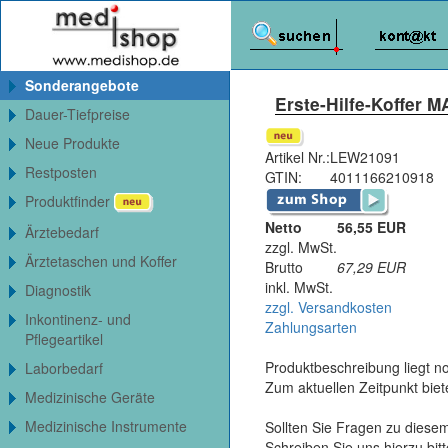
Sonderangebote
Erste-Hilfe-Koffer 
Dauer-Tiefpreise
Neue Produkte
Artikel Nr.:
LEW21091
Restposten
GTIN:
4011166210918
Produktfinder
Netto
56,55 EUR
Ärztebedarf
zzgl. MwSt.
Ärztetaschen und Koffer
Brutto
67,29
EUR
inkl. MwSt.
Diagnostik
zzgl. Versandkosten
Inkontinenz- und
Zahlungsarten
Pflegeartikel
Produktbeschreibung liegt no
Laborbedarf
Zum aktuellen Zeitpunkt bie
Medizinische Geräte
Medizinische Instrumente
Sollten Sie Fragen zu diesem
Schreiben Sie uns hierzu bi