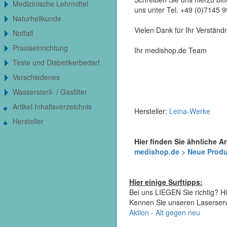
Medizinische Lehrmittel
uns unter Tel. +49 (0)7145 
Naturheilkunde
Vielen Dank für Ihr Verständn
Notfall
Praxiseinrichtung
Ihr medishop.de Team
Teste und Diabetikerbedarf
Verschiedenes
Wassersteril- / Gasfilter
Artikel Inhaltsverzeichnis
Hersteller:
Leina-Werke
Hersteller
Hier finden Sie ähnliche Ar
medishop.de > Neue Prod
Hier einige Surftipps:
Bei uns LIEGEN Sie richtig? Hi
Kennen Sie unseren Laserser
Aktion - Alt gegen neu