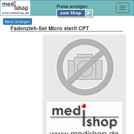
Preise anzeigen:
Navig
Menü anzeigen
Fadenzieh-Set Micro steril CPT