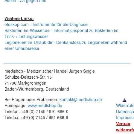
Aktion - Alt gegen neu
Weitere Links:
otoskop.com - Instrumente für die Diagnose
Bakterien-im-Wasser.de - Informationsportal zu Bakterien im
Trink- / Leitungswasser
Legionellen-im-Urlaub.de - Denkanstoss zu Legionellen während
einer Urlaubsreise
medishop - Medizinischer Handel Jürgen Single
Schulze-Delitzsch-Str. 15
71706 Markgröningen
Baden-Württemberg, Deutschland
Bei Fragen oder Problemen:
kontakt@medishop.de
Homepage:
www.medishop.de
Widerruf
Telefon: +49 (0) 7145 / 991 666-0
Datensch
Telefax: +49 (0) 7145 / 991 666-9
Impress
Vertrag
widerruf