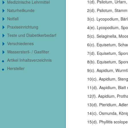
1(d). Psilotum, Urfarn
Medizinische Lehrmittel
2(d). Psilotum, Stamm
Naturheilkunde
Notfall
3(c). Lycopodium, Bär
Praxiseinrichtung
4(e). Lycopodium, Spo
Teste und Diabetikerbedarf
5(c). Selaginella, Mo
Verschiedenes
6(c). Equisetum, Scha
Wassersteril- / Gasfilter
7(d). Equisetum, Spor
Artikel Inhaltsverzeichnis
8(b). Equisetum, Spore
Hersteller
9(c). Aspidium, Wurmf
10(c). Aspidium, Steng
11(d). Aspidium, Blatt
12(f). Aspidium, Protha
13(d). Pteridium, Adle
14(c). Osmunda, Köni
15(d). Phyllitis scolop