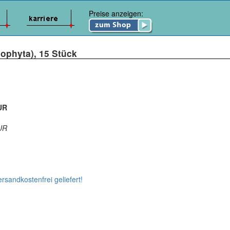
Preise anzeigen:
dophyta), 15 Stück
UR
UR
ersandkostenfrei geliefert!