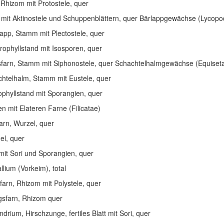
, Rhizom mit Protostele, quer
 mit Aktinostele und Schuppenblättern, quer Bärlappgewächse (Lycopo
lapp, Stamm mit Plectostele, quer
rophyllstand mit Isosporen, quer
osfarn, Stamm mit Siphonostele, quer Schachtelhalmgewächse (Equiset
chtelhalm, Stamm mit Eustele, quer
ophyllstand mit Sporangien, quer
n mit Elateren Farne (Filicatae)
arn, Wurzel, quer
el, quer
 mit Sori und Sporangien, quer
llium (Vorkeim), total
rfarn, Rhizom mit Polystele, quer
gsfarn, Rhizom quer
endrium, Hirschzunge, fertiles Blatt mit Sori, quer