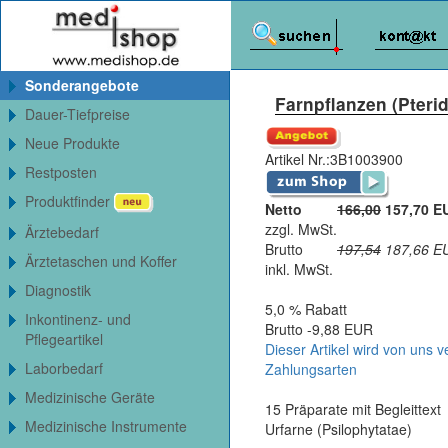
Sonderangebote
Farnpflanzen (Pteri
Dauer-Tiefpreise
Neue Produkte
Artikel Nr.:
3B1003900
Restposten
Produktfinder
Netto
166,00
157,70 E
zzgl. MwSt.
Ärztebedarf
Brutto
197,54
187,66
E
Ärztetaschen und Koffer
inkl. MwSt.
Diagnostik
5,0 % Rabatt
Inkontinenz- und
Brutto -9,88 EUR
Pflegeartikel
Dieser Artikel wird von uns v
Laborbedarf
Zahlungsarten
Medizinische Geräte
15 Präparate mit Begleittext
Medizinische Instrumente
Urfarne (Psilophytatae)