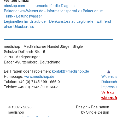
Weitere Links:
otoskop.com - Instrumente für die Diagnose
Bakterien-im-Wasser.de - Informationsportal zu Bakterien im
Trink- / Leitungswasser
Legionellen-im-Urlaub.de - Denkanstoss zu Legionellen während
einer Urlaubsreise
medishop - Medizinischer Handel Jürgen Single
Schulze-Delitzsch-Str. 15
71706 Markgröningen
Baden-Württemberg, Deutschland
Bei Fragen oder Problemen:
kontakt@medishop.de
Homepage:
www.medishop.de
Widerruf
Telefon: +49 (0) 7145 / 991 666-0
Datensch
Telefax: +49 (0) 7145 / 991 666-9
Impress
Vertrag
widerruf
© 1997 - 2026
Stand:
Design - Realisation
medishop
01.11.2025
by Single-Design