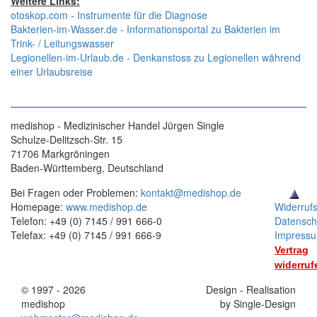
Weitere Links:
otoskop.com - Instrumente für die Diagnose
Bakterien-im-Wasser.de - Informationsportal zu Bakterien im
Trink- / Leitungswasser
Legionellen-im-Urlaub.de - Denkanstoss zu Legionellen während
einer Urlaubsreise
medishop - Medizinischer Handel Jürgen Single
Schulze-Delitzsch-Str. 15
71706 Markgröningen
Baden-Württemberg, Deutschland
Bei Fragen oder Problemen:
kontakt@medishop.de
Homepage:
www.medishop.de
Widerruf
Telefon: +49 (0) 7145 / 991 666-0
Datensch
Telefax: +49 (0) 7145 / 991 666-9
Impress
Vertrag
widerruf
© 1997 - 2026
Stand:
Design - Realisation
medishop
01.11.2025
by Single-Design