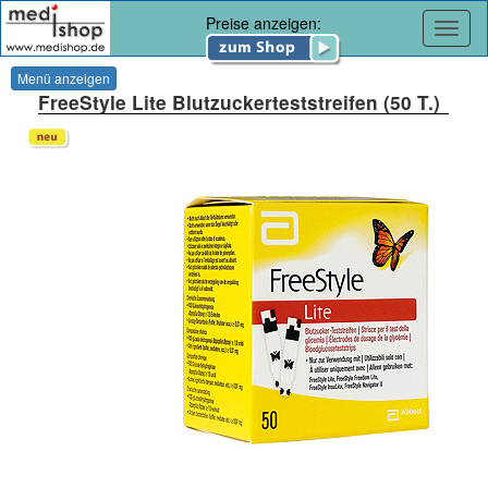
Preise anzeigen:
Navig
Menü anzeigen
FreeStyle Lite Blutzuckerteststreifen (50 T.)