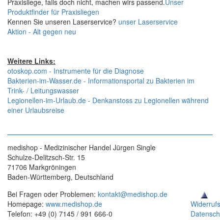
Praxisliege, falls doch nicht, machen wirs passend.
Unser
Produktfinder für Praxisliegen
Kennen Sie unseren Laserservice?
unser Laserservice
Aktion - Alt gegen neu
Weitere Links:
otoskop.com - Instrumente für die Diagnose
Bakterien-im-Wasser.de - Informationsportal zu Bakterien im
Trink- / Leitungswasser
Legionellen-im-Urlaub.de - Denkanstoss zu Legionellen während
einer Urlaubsreise
medishop - Medizinischer Handel Jürgen Single
Schulze-Delitzsch-Str. 15
71706 Markgröningen
Baden-Württemberg, Deutschland
Bei Fragen oder Problemen:
kontakt@medishop.de
Homepage:
www.medishop.de
Widerruf
Telefon: +49 (0) 7145 / 991 666-0
Datensch